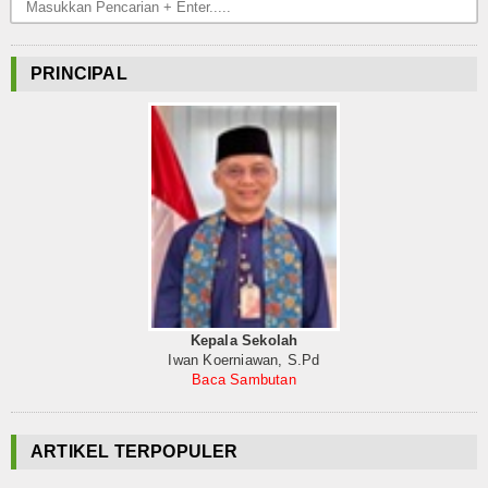
Input Nilai Tengah Semester
Input Nilai Semester
PRINCIPAL
Koleksi Video
Album Foto
Download
Pengumuman
Info Kelas Baru
Kepala Sekolah
Info Kelas Baru
Iwan Koerniawan, S.Pd
Baca Sambutan
Agenda
Hubungi Kami
ARTIKEL TERPOPULER