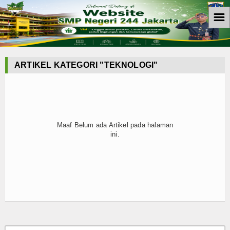
☰
Home
PPID
ARTIKEL KATEGORI "TEKNOLOGI"
Profile PPDI
Visi Misi Motto
Maaf Belum ada Artikel pada halaman
Tujuan PPID
ini.
Peran PPID
Fungsi PPID
Tugas PPID
Input Nilai