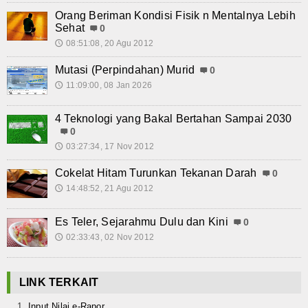
Orang Beriman Kondisi Fisik n Mentalnya Lebih
Sehat
0
08:51:08, 20 Agu 2012
🕔
Mutasi (Perpindahan) Murid
0
11:09:00, 08 Jan 2026
🕔
4 Teknologi yang Bakal Bertahan Sampai 2030
0
03:27:34, 17 Nov 2012
🕔
Cokelat Hitam Turunkan Tekanan Darah
0
14:48:52, 21 Agu 2012
🕔
Es Teler, Sejarahmu Dulu dan Kini
0
02:33:43, 02 Nov 2012
🕔
LINK TERKAIT
Input Nilai e-Rapor