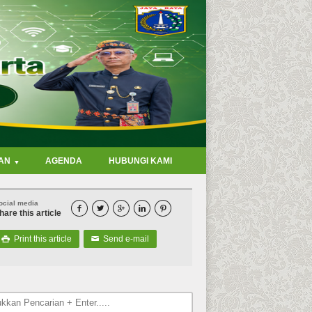
AN
AGENDA
HUBUNGI KAMI
ocial media





hare this article
Print this article
Send e-mail

✉