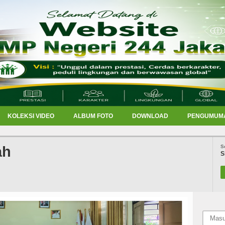
KOLEKSI VIDEO
ALBUM FOTO
DOWNLOAD
PENGUMUM
ah
S
S