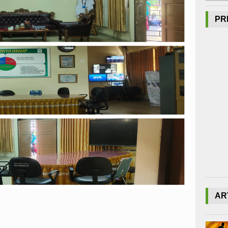
PR
AR