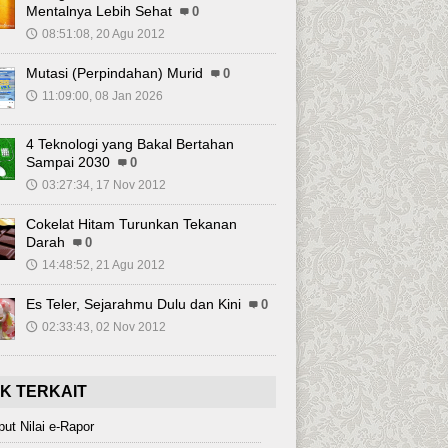
Mentalnya Lebih Sehat
0
08:51:08, 20 Agu 2012
🕔
Mutasi (Perpindahan) Murid
0
11:09:00, 08 Jan 2026
🕔
4 Teknologi yang Bakal Bertahan
Sampai 2030
0
03:27:34, 17 Nov 2012
🕔
Cokelat Hitam Turunkan Tekanan
Darah
0
14:48:52, 21 Agu 2012
🕔
Es Teler, Sejarahmu Dulu dan Kini
0
02:33:43, 02 Nov 2012
🕔
NK TERKAIT
put Nilai e-Rapor