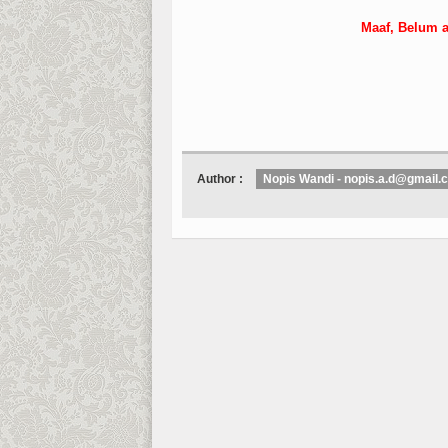
Maaf, Belum a
Author :
Nopis Wandi - nopis.a.d@gmail.