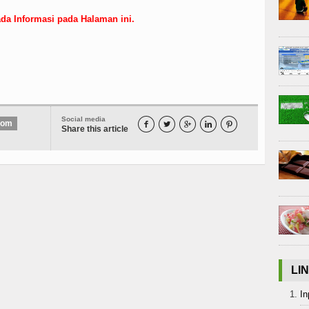
da Informasi pada Halaman ini.
Social media
com





Share this article
LI
In